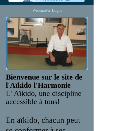
Webmaster Login
Bienvenue sur le site de
l'Aïkido l'Harmonie
L' Aïkido, une discipline
accessible à tous!
En aïkido, chacun peut
se conformer à ses