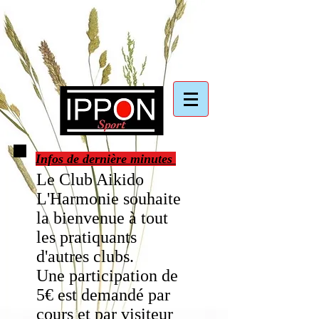
Infos de dernière minutes
Le Club Aikido
L'Harmonie souhaite
la bienvenue à tout
les pratiquants
d'autres clubs.
Une participation de
5€ est demandé par
cours et par visiteur