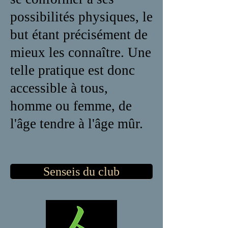
possibilités physiques, le
but étant précisément de
mieux les connaître. Une
telle pratique est donc
accessible à tous,
homme ou femme, de
l'âge tendre à l'âge mûr.
Senseis du club